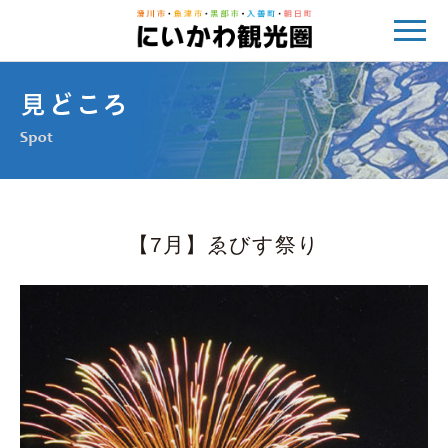
【7月】ゑびす祭り