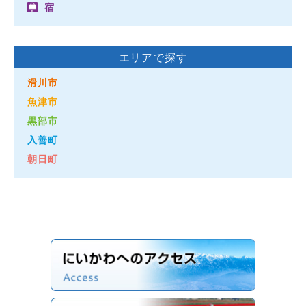
宿
エリアで探す
滑川市
魚津市
黒部市
入善町
朝日町