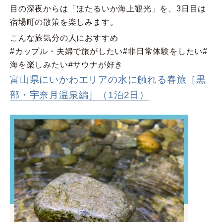
目の深夜からは「ほたるいか海上観光」を、3日目は
宿場町の散策を楽しみます。
こんな旅気分の人におすすめ
#カップル・夫婦で旅がしたい
#非日常体験をしたい
#
海を楽しみたい
#サウナが好き
富山県にいかわエリアの水に触れる春旅［黒
部・宇奈月温泉編］（1泊2日）