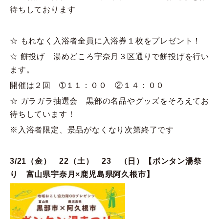
待ちしております
☆ もれなく入浴者全員に入浴券１枚をプレゼント！
☆ 餅投げ 湯めどころ宇奈月３区通りで餅投げを行い
ます。
開催は２回 ➀１１：００ ②１４：００
☆ ガラガラ抽選会 黒部の名品やグッズをそろえてお
待ちしています！
※入浴者限定、景品がなくなり次第終了です
3/21（金） 22（土） 23 （日）【ボンタン湯祭
り 富山県宇奈月×鹿児島県阿久根市】