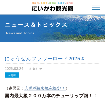
にゅうぜんフラワーロード2025🌷
2025.03.24
お知らせ
入善町
（参照元：
入善町観光物産協会HP
）
国内最大級２００万本のチューリップ畑！！