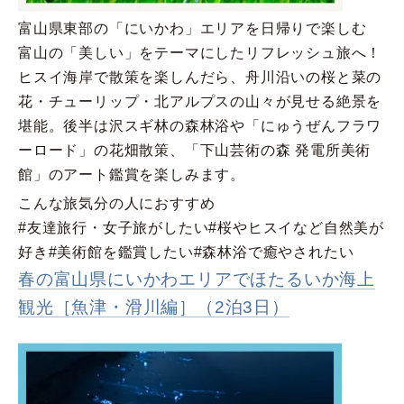
富山県東部の「にいかわ」エリアを日帰りで楽しむ
富山の「美しい」をテーマにしたリフレッシュ旅へ！
ヒスイ海岸で散策を楽しんだら、舟川沿いの桜と菜の
花・チューリップ・北アルプスの山々が見せる絶景を
堪能。後半は沢スギ林の森林浴や「にゅうぜんフラワ
ーロード」の花畑散策、「下山芸術の森 発電所美術
館」のアート鑑賞を楽しみます。
こんな旅気分の人におすすめ
#友達旅行・女子旅がしたい
#桜やヒスイなど自然美が
好き
#美術館を鑑賞したい
#森林浴で癒やされたい
春の富山県にいかわエリアでほたるいか海上
観光［魚津・滑川編］（2泊3日）