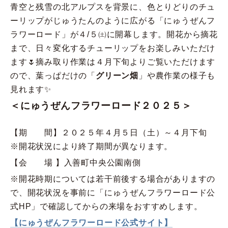
青空と残雪の北アルプスを背景に、色とりどりのチュ
ーリップがじゅうたんのように広がる「にゅうぜんフ
ラワーロード」が４/５㈯に開幕します。開花から摘花
まで、日々変化するチューリップをお楽しみいただけ
ます🌷摘み取り作業は４月下旬よりご覧いただけます
ので、葉っぱだけの「
グリーン畑
」や農作業の様子も
見れます✨
＜にゅうぜんフラワーロード２０２５＞
【期 間】２０２５年４月５日（土）～４月下旬
※開花状況により終了期間が異なります。
【会 場 】入善町中央公園南側
※開花時期については若干前後する場合がありますの
で、開花状況を事前に「にゅうぜんフラワーロード公
式HP」で確認してからの来場をおすすめします。
【にゅうぜんフラワーロード公式サイト】