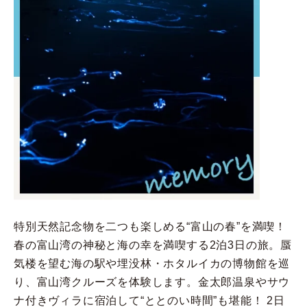
特別天然記念物を二つも楽しめる“富山の春”を満喫！
春の富山湾の神秘と海の幸を満喫する2泊3日の旅。蜃
気楼を望む海の駅や埋没林・ホタルイカの博物館を巡
り、富山湾クルーズを体験します。金太郎温泉やサウ
ナ付きヴィラに宿泊して“ととのい時間”も堪能！ 2日