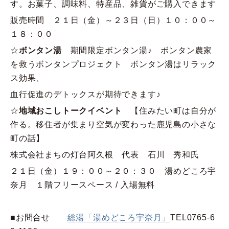
す。お菓子、調味料、特産品、雑貨がご購入できます
販売時間 ２１日（金）～２３日（日）１０：００～
１８：００
☆
ボンタン湯
期間限定ボンタン湯♪ ボンタン農家
を救うボンタンプロジェクト ボンタン湯はリラック
ス効果、
血行促進のデトックスが期待できます♪
☆
地域おこしトークイベント
【住みたい町は自分が
作る。移住者が集まり空気が変わった鹿児島の小さな
町の話】
株式会社まちの灯台阿久根 代表 石川 秀和氏
２１日（金）１９：００～２０：３０ 湯めどころ宇
奈月 １階フリースペース / 入場無料
■お問合せ
総湯「湯めどころ宇奈月」
TEL0765-6